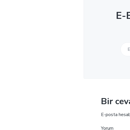
E-B
Bir cev
E-posta hesab
Yorum