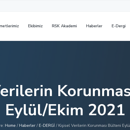
metlerimiz
Ekibimiz
RSK Akademi
Haberler
E-Dergi
Verilerin Korunmas
Eylül/Ekim 2021
re:
Home
/
Haberler
/
E-DERGİ
/
Kişisel Verilerin Korunması Bülteni Eyl