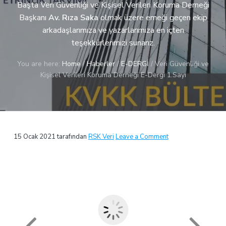
ı
Başta Veri Güvenliği ve Kişisel Verileri Koruma Derneği
a
ş
Başkanı
Av. Rıza Saka
olmak üzere emeği geçen ekip
t
m
arkadaşlarımıza ve yazarlarımıza en içten
a
i
n
teşekkürlerimizi sunarız.
o
l
n
ı
You are here:
Home
/
Haberler
/
E-DERGİ
/
Veri Güvenliği ve
k
Kişisel Verileri Koruma Derneği E-Dergi 1.Sayı
H
i
z
m
e
t
l
Reader
15 Ocak 2021
tarafından
RSK Veri
Leave a Comment
e
r
Interactions
i