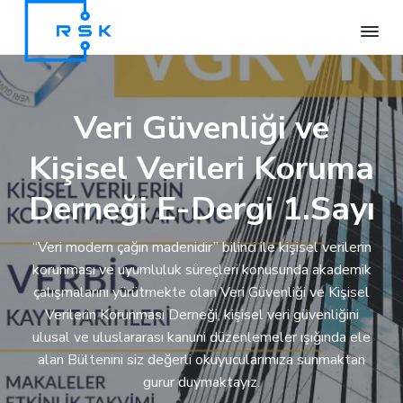
S
S
S
k
k
k
i
i
i
R
RSK
p
p
p
Veri
S
t
t
t
K
Veri Güvenliği ve
V
o
o
o
e
p
m
f
r
Kişisel Verileri Koruma
i
r
a
o
G
i
i
o
Derneği E-Dergi 1.Sayı
ü
m
n
t
v
e
a
c
e
“Veri modern çağın madenidir” bilinci ile kişisel verilerin
n
r
o
r
l
korunması ve uyumluluk süreçleri konusunda akademik
i
y
n
çalışmalarını yürütmekte olan Veri Güvenliği ve Kişisel
ğ
n
t
i
Verilerin Korunması Derneği, kişisel veri güvenliğini
a
e
V
ulusal ve uluslararası kanuni düzenlemeler ışığında ele
e
v
n
alan Bültenini siz değerli okuyucularımıza sunmaktan
D
i
t
a
gurur duymaktayız.
g
n